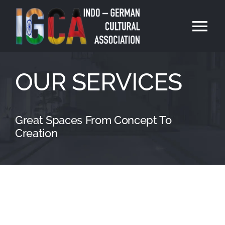
Skip
to
Tog
content
Nav
Holi 2026 Munich
OUR SERVICES
Membership
Great Spaces From Concept To
About Us
Creation
IGCA Team
Login